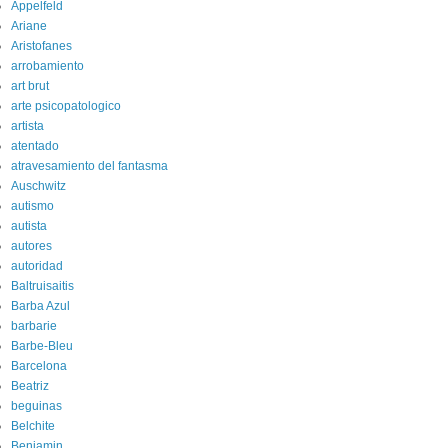
Appelfeld
Ariane
Aristofanes
arrobamiento
art brut
arte psicopatologico
artista
atentado
atravesamiento del fantasma
Auschwitz
autismo
autista
autores
autoridad
Baltruisaitis
Barba Azul
barbarie
Barbe-Bleu
Barcelona
Beatriz
beguinas
Belchite
Benjamin