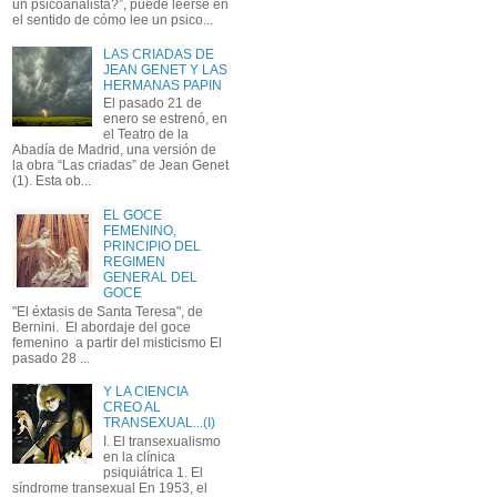
un psicoanalista?”, puede leerse en
el sentido de cómo lee un psico...
LAS CRIADAS DE
JEAN GENET Y LAS
HERMANAS PAPIN
El pasado 21 de
enero se estrenó, en
el Teatro de la
Abadía de Madrid, una versión de
la obra “Las criadas” de Jean Genet
(1). Esta ob...
EL GOCE
FEMENINO,
PRINCIPIO DEL
REGIMEN
GENERAL DEL
GOCE
"El éxtasis de Santa Teresa", de
Bernini. El abordaje del goce
femenino a partir del misticismo El
pasado 28 ...
Y LA CIENCIA
CREO AL
TRANSEXUAL...(I)
I. El transexualismo
en la clínica
psiquiátrica 1. El
síndrome transexual En 1953, el