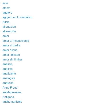
acto
afecto
agujero
agujero en lo simbolico
Alicia
alienacion
alienación
amor
amor al inconsciente
amor al padre
amor divino
amor limitado
amor sin limites
analisis
analista
analizante
analógica
angustia
Anna Freud
antidepresivos
Antigona
antihumanismo