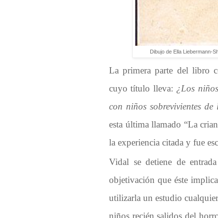
Dibujo de Ella Liebermann-S
La primera parte del libro 
cuyo título lleva:
¿Los niños
con niños sobrevivientes de
esta última llamado
“La cria
la experiencia citada
y fue es
Vidal se detiene de entrada
objetivación que éste implic
utilizarla un estudio cualqui
niños recién salidos del hor