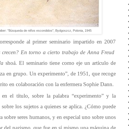
hiber: "Búsqueda de niños escondidos", Bydgoszcz, Polonia, 1945
corresponde al primer seminario impartido en 2007
 crecen? En torno a cierto trabajo de Anna Freud
 la
shoá. El seminario tiene como eje un artículo de
nza en grupo. Un experimento”, de 1951, que recoge
crito en colaboración con la enfermera Sophie Dann.
 en el título, sobre la palabra “experimento” y la
a sobre los sujetos a quienes se aplica. ¿Cómo puede
era sobre seres humanos, y en especial uno sobre unos
ror del nazismo, que fue en sí mismo una máquina de