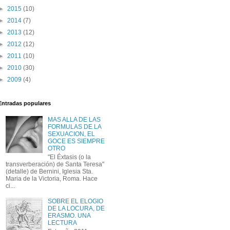
►
2015
(10)
►
2014
(7)
►
2013
(12)
►
2012
(12)
►
2011
(10)
►
2010
(30)
►
2009
(4)
Entradas populares
MAS ALLA DE LAS
FORMULAS DE LA
SEXUACION, EL
GOCE ES SIEMPRE
OTRO
"El Éxtasis (o la
transverberación) de Santa Teresa"
(detalle) de Bernini, Iglesia Sta.
Maria de la Victoria, Roma. Hace
ci...
SOBRE EL ELOGIO
DE LA LOCURA, DE
ERASMO. UNA
LECTURA