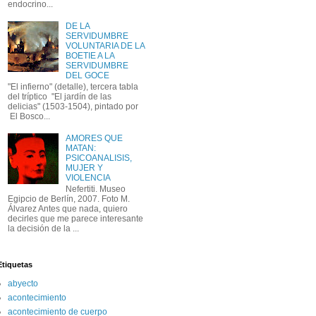
endocrino...
DE LA
SERVIDUMBRE
VOLUNTARIA DE LA
BOETIE A LA
SERVIDUMBRE
DEL GOCE
"El infierno" (detalle), tercera tabla
del tríptico "El jardín de las
delicias" (1503-1504), pintado por
El Bosco...
AMORES QUE
MATAN:
PSICOANALISIS,
MUJER Y
VIOLENCIA
Nefertiti. Museo
Egipcio de Berlín, 2007. Foto M.
Álvarez Antes que nada, quiero
decirles que me parece interesante
la decisión de la ...
Etiquetas
abyecto
acontecimiento
acontecimiento de cuerpo