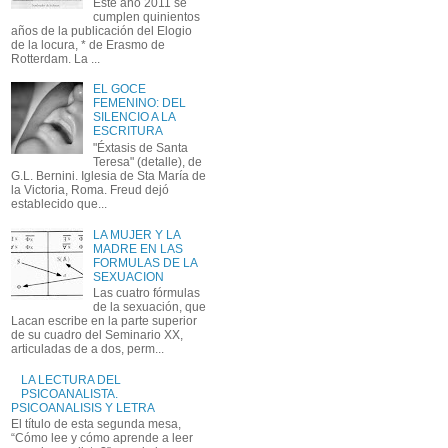
Este año 2011 se
cumplen quinientos
años de la publicación del Elogio
de la locura, * de Erasmo de
Rotterdam. La ...
EL GOCE
FEMENINO: DEL
SILENCIO A LA
ESCRITURA
"Éxtasis de Santa
Teresa" (detalle), de
G.L. Bernini. Iglesia de Sta María de
la Victoria, Roma. Freud dejó
establecido que...
LA MUJER Y LA
MADRE EN LAS
FORMULAS DE LA
SEXUACION
Las cuatro fórmulas
de la sexuación, que
Lacan escribe en la parte superior
de su cuadro del Seminario XX,
articuladas de a dos, perm...
LA LECTURA DEL
PSICOANALISTA.
PSICOANALISIS Y LETRA
El título de esta segunda mesa,
“Cómo lee y cómo aprende a leer