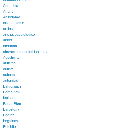
antihumanismo
Appelfeld
Ariane
Aristofanes
arrobamiento
art brut
arte psicopatologico
artista
atentado
atravesamiento del fantasma
Auschwitz
autismo
autista
autores
autoridad
Baltruisaitis
Barba Azul
barbarie
Barbe-Bleu
Barcelona
Beatriz
beguinas
Belchite