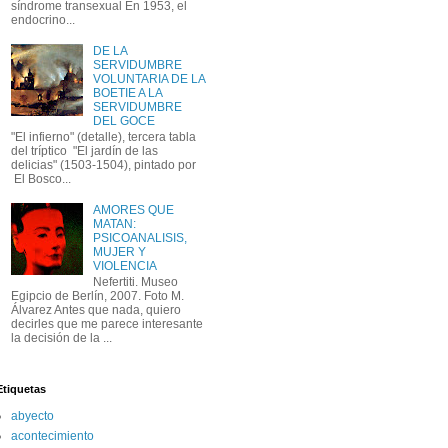
síndrome transexual En 1953, el
endocrino...
DE LA
SERVIDUMBRE
VOLUNTARIA DE LA
BOETIE A LA
SERVIDUMBRE
DEL GOCE
"El infierno" (detalle), tercera tabla
del tríptico "El jardín de las
delicias" (1503-1504), pintado por
El Bosco...
AMORES QUE
MATAN:
PSICOANALISIS,
MUJER Y
VIOLENCIA
Nefertiti. Museo
Egipcio de Berlín, 2007. Foto M.
Álvarez Antes que nada, quiero
decirles que me parece interesante
la decisión de la ...
Etiquetas
abyecto
acontecimiento