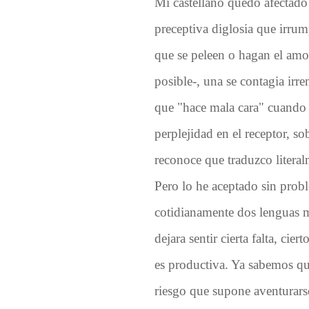
Mi castellano quedó afectado 
preceptiva diglosia que irru
que se peleen o hagan el amo
posible-, una se contagia irre
que "hace mala cara" cuando "
perplejidad en el receptor, s
reconoce que traduzco literal
Pero lo he aceptado sin prob
cotidianamente dos lenguas m
dejara sentir cierta falta, cie
es productiva. Ya sabemos que 
riesgo que supone aventurarse