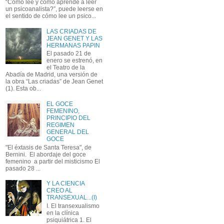
“Cómo lee y cómo aprende a leer
un psicoanalista?”, puede leerse en
el sentido de cómo lee un psico...
LAS CRIADAS DE
JEAN GENET Y LAS
HERMANAS PAPIN
El pasado 21 de
enero se estrenó, en
el Teatro de la
Abadía de Madrid, una versión de
la obra “Las criadas” de Jean Genet
(1). Esta ob...
EL GOCE
FEMENINO,
PRINCIPIO DEL
REGIMEN
GENERAL DEL
GOCE
"El éxtasis de Santa Teresa", de
Bernini. El abordaje del goce
femenino a partir del misticismo El
pasado 28 ...
Y LA CIENCIA
CREO AL
TRANSEXUAL...(I)
I. El transexualismo
en la clínica
psiquiátrica 1. El