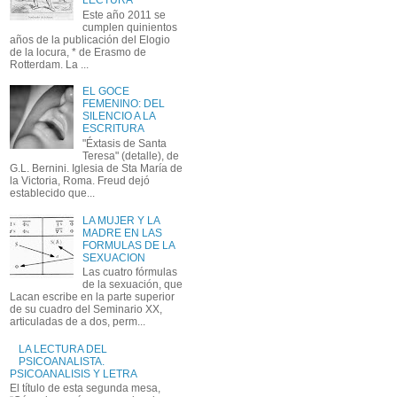
LECTURA
Este año 2011 se
cumplen quinientos
años de la publicación del Elogio
de la locura, * de Erasmo de
Rotterdam. La ...
EL GOCE
FEMENINO: DEL
SILENCIO A LA
ESCRITURA
"Éxtasis de Santa
Teresa" (detalle), de
G.L. Bernini. Iglesia de Sta María de
la Victoria, Roma. Freud dejó
establecido que...
LA MUJER Y LA
MADRE EN LAS
FORMULAS DE LA
SEXUACION
Las cuatro fórmulas
de la sexuación, que
Lacan escribe en la parte superior
de su cuadro del Seminario XX,
articuladas de a dos, perm...
LA LECTURA DEL
PSICOANALISTA.
PSICOANALISIS Y LETRA
El título de esta segunda mesa,