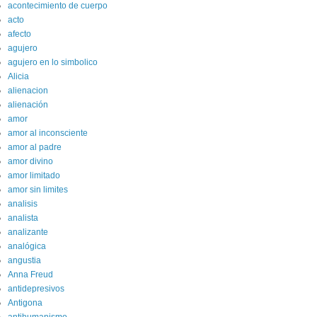
acontecimiento de cuerpo
acto
afecto
agujero
agujero en lo simbolico
Alicia
alienacion
alienación
amor
amor al inconsciente
amor al padre
amor divino
amor limitado
amor sin limites
analisis
analista
analizante
analógica
angustia
Anna Freud
antidepresivos
Antigona