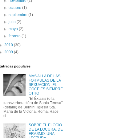
►
noviembre
(1)
►
octubre
(1)
►
septiembre
(1)
►
julio
(2)
►
mayo
(2)
►
febrero
(1)
►
2010
(30)
►
2009
(4)
Entradas populares
MAS ALLA DE LAS
FORMULAS DE LA
SEXUACION, EL
GOCE ES SIEMPRE
OTRO
"El Éxtasis (o la
transverberación) de Santa Teresa"
(detalle) de Bernini, Iglesia Sta.
Maria de la Victoria, Roma. Hace
ci...
SOBRE EL ELOGIO
DE LA LOCURA, DE
ERASMO. UNA